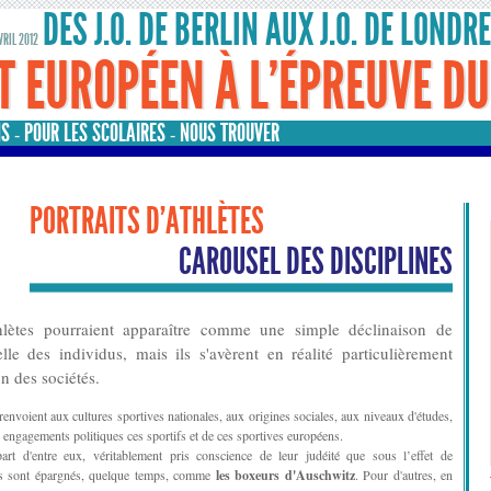
DES J.O. DE BERLIN AUX J.O. DE LONDR
AVRIL 2012
T EUROPÉEN À L’ÉPREUVE D
NS
POUR LES SCOLAIRES
NOUS TROUVER
-
-
PORTRAITS D'ATHLÈTES
CAROUSEL DES DISCIPLINES
hlètes pourraient apparaître comme une simple déclinaison de
elle des individus, mais ils s'avèrent en réalité particulièrement
n des sociétés.
 renvoient aux cultures sportives nationales, aux origines sociales, aux niveaux d'études,
x engagements politiques ces sportifs et de ces sportives européens.
part d'entre eux, véritablement pris conscience de leur judéité que sous l’effet de
ains sont épargnés, quelque temps, comme
les boxeurs d'Auschwitz
. Pour d'autres, en