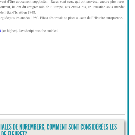
ur vaut d'être atrocement suppliciés. Rares sont ceux qui ont survécu, encore plus rares
Souvent, ils ont dû émigrer loin de l’Europe, aux états-Unis, en Palestine sous mandat
de l’état d'Israël en 1948.
surgi depuis les années 1980. Elle a désormais sa place au sein de l’Histoire européenne.
0
(or higher). JavaScript must be enabled.
CIALES DE NUREMBERG, COMMENT SONT CONSIDÉRÉES LES
 DE FLEURET?