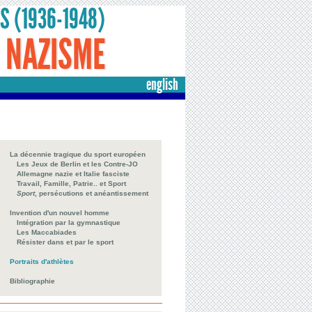
ES (1936-1948)
U NAZISME
english
La décennie tragique du sport européen
Les Jeux de Berlin et les Contre-JO
Allemagne nazie et Italie fasciste
Travail, Famille, Patrie.. et Sport
Sport
, persécutions et anéantissement
Invention d'un nouvel homme
Intégration par la gymnastique
Les Maccabiades
Résister dans et par le sport
Portraits d'athlètes
Bibliographie