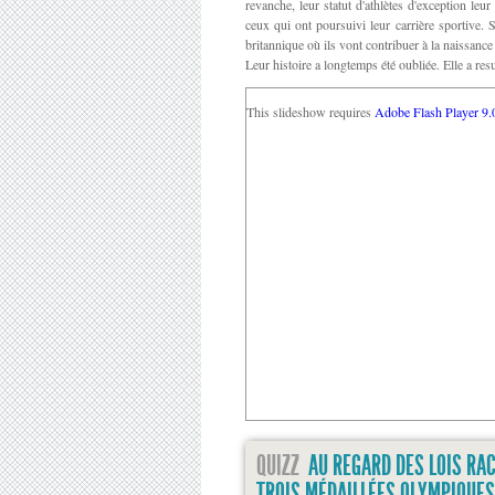
revanche, leur statut d'athlètes d'exception le
ceux qui ont poursuivi leur carrière sportive. 
britannique où ils vont contribuer à la naissance 
Leur histoire a longtemps été oubliée. Elle a re
This slideshow requires
Adobe Flash Player 9.
QUIZZ
AU REGARD DES LOIS RA
TROIS MÉDAILLÉES OLYMPIQUES